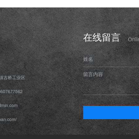
在线留言
Onl
姓名
留言内容
镇古桥工业区
607677562
min.com
ban.com/