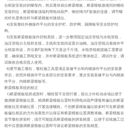
台框架安装好的螺母内，然后逐块就位桥梁模板，桥梁模板接缝间的螺栓
安装到位，桥梁模板顶端利用电动葫芦、钢丝绳与F架做好连接，调节螺
丝杆长度将丝杆与桥梁模板对接就位。
4)安装墩柱外侧操作平台的安全护栏、防护网、踢脚板等安全防护结
构。
5)安装桥梁模板操作控制系统，进一步整理固定油压管线与水电管线，
油压管线分主线和支线，主线和支线间设置分油阀。油压管线沿着操作平
台框架布设，并沿着F架倒角下方直达千斤顶。水电管线根据施工需要设
置，确保施工用电安全，并对桥梁模板系统进行整体校正、调试作业，调
试验收合格后投人使用。
6)逐节施工墩柱，墩柱施工高度满足装修平台和内模操作平台的安装要
求后，依照外模操作平台各部分的安装要求，逐步安装装修平台与内模操
作平台、内模桥梁模板等。
桥梁模板系统的校正
1)桥梁模板组拼成形时，螺栓暂不全部拧紧，留出少许松动余地以便于
微调桥梁模板位置。精调桥梁模板位置时利用电动葫芦缓慢将偏位的桥梁
模板拉至准确位置，拧紧连接螺栓。个别桥梁模板偏位较多时可在桥梁模
板偏位相反的方向加塞垫片以保证将桥梁模板位置调整准确。桥梁模板在
首节墩柱拼装时，须尽可能提高桥梁模板的拼装精度，以便于后续施工过
程中仅需微调桥梁模板位置即可保证桥梁模板的安装精度。