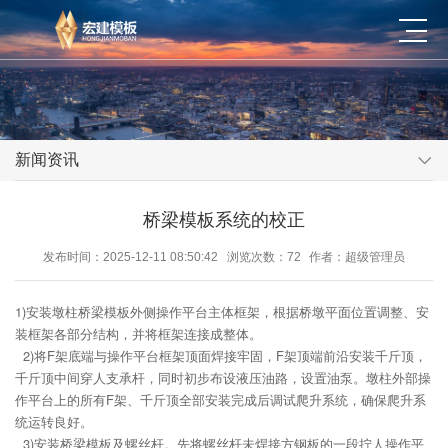
新闻资讯
桥梁模板系统的校正
发布时间：2025-12-11 08:50:42
浏览次数：72
作者：超级管理员
1)安装墩柱桥梁模板外侧操作平台主体框架，根据桥墩平面位置调整、安
装框架各部分结构，并将框架连接成整体。
2)将F架底端与操作平台框架顶面焊接牢固，F架顶端前沿安装千斤顶，
千斤顶中间穿人支承杆，同时初步布设液压油路，设置油泵。墩柱外部操
作平台上的所有F架、千斤顶全部安装完成后调试爬升系统，确保爬升系
统运转良好。
3)安装桥梁模板及螺丝杆。先将螺丝杆未焊接方钢板的一段拧人操作平