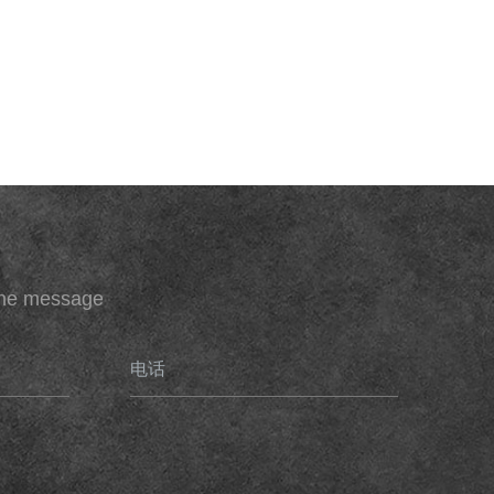
ine message
电话