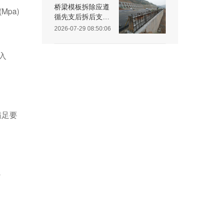
桥梁模板拆除应遵
(Mpa)
循先支后拆后支先
拆的顺序进行
2026-07-29 08:50:06
分入
箍满足要
-