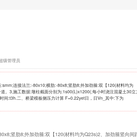
超级管理员
m;连接法兰:-80x10;横肋:-80x8;竖肋8;外加劲箍:双【120(材料均为
道。3,施工数据:墩柱截面分别为:1s00(L)x1200(;每小时浇注混凝土30立
间:t3h.二、桥梁模板侧压力计算 F=0.22yet日，日Vn_其中:下为
:-80x8;竖肋8;外加劲箍:双【120(材料均为Q23s)2、加劲箍竖向