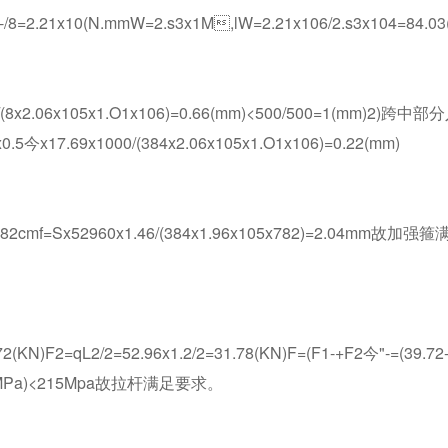
1-/8=2.21x10(N.mmW=2.s3x1M,lW=2.21x106/2.s3x104=84.03
/(8x2.06x105x1.O1x106)=0.66(mm)<500/500=1(mm)2)跨中部
4x0.5今x17.69x1000/(384x2.06x105x1.O1x106)=0.22(mm)
,I=782cmf=Sx52960x1.46/(384x1.96x105x782)=2.04mm故加强
72(KN)F2=qL2/2=52.96x1.2/2=31.78(KN)F=(F1-+F2今"-=(39.72
03.63(MPa)<215Mpa故拉杆满足要求。