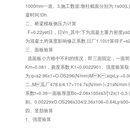
1000mm一道。3,施工数据:墩柱截面分别为:1s00(
凝时间:t3h.
二、桥梁模板侧压力计算
F=0.22yet日，日Vn_其中:下为混凝土重力密度ya2
为混凝土坍落度影响修正系数.日厂1.10计算得:F=s2.9
三、面板验算
选面板小方格中不利的情况，即三面固定，一面简支(短边)
Km=0.081，挠度系数:K1=0.0022901、强度
为:q=s2.96x1=O.OS296(N/mm)MK,xqxLy-=0.08
二.,M瓜厂478.s/4.17=114.7s(N/mm-)<21s
系数r=0.38一面板厚度Bo=2.06x105xs3/[12x(1-0.3-)
则。0.00229xO.OS296x334/2.36x106=0.64Ly/
四、竖肋验算
1、强度验算