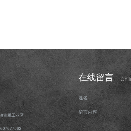
在线留言
Onl
姓名
留言内容
镇古桥工业区
607677562