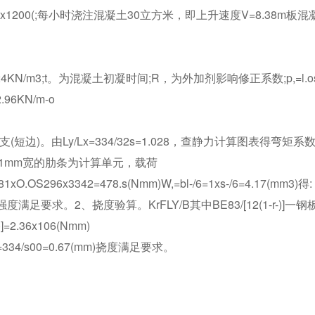
L)x1200(;每小时浇注混凝土30立方米，即上升速度V=8.38m板
4KN/m3;t。为混凝土初凝时间;R，为外加剂影响修正系数;p,=l.os
6KN/m-o
。由Ly/Lx=334/32s=1.028，查静力计算图表得弯矩系
验算取1mm宽的肋条为计算单元，载荷
1xO.OS296x3342=478.s(Nmm)W,=bl-/6=1xs-/6=4.17(mm3)得:
N/mm-强度满足要求。2、挠度验算。KrFLY/B其中BE83/[12(1-r-)]一
]=2.36x106(Nmm)
s00=334/s00=0.67(mm)挠度满足要求。